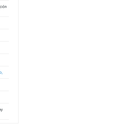
ción
o,
ay