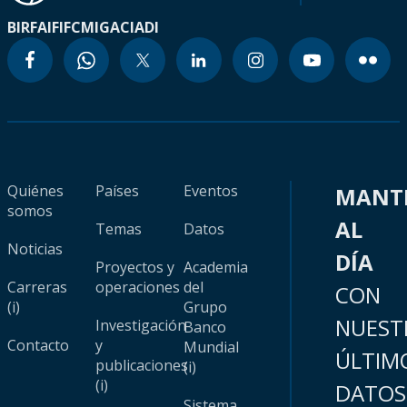
BIRF
AIF
IFC
MIGA
CIADI
Quiénes
Países
Eventos
MANT
somos
AL
Temas
Datos
Noticias
DÍA
Proyectos y
Academia
Carreras
operaciones
del
CON
(i)
Grupo
NUEST
Investigación
Banco
Contacto
y
Mundial
ÚLTIM
publicaciones
(i)
(i)
DATOS
Sistema