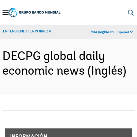
Skip
to
Main
ENTENDIENDO LA POBREZA
Esta página en:
Español
Navigation
DECPG global daily
economic news (Inglés)