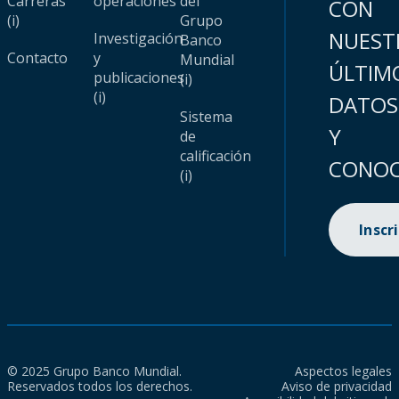
Carreras
operaciones
del
CON
(i)
Grupo
NUEST
Investigación
Banco
Contacto
y
Mundial
ÚLTIM
publicaciones
(i)
(i)
DATOS
Sistema
Y
de
calificación
CONOC
(i)
Inscr
© 2025 Grupo Banco Mundial.
Aspectos legales
Reservados todos los derechos.
Aviso de privacidad