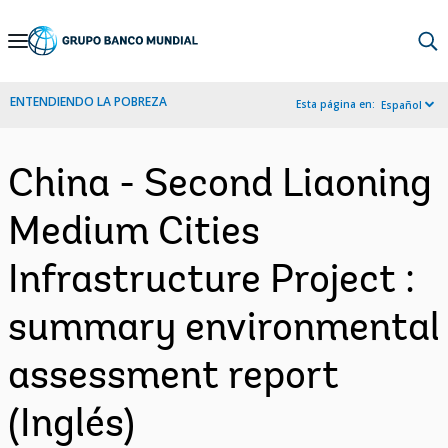
Skip
to
Main
ENTENDIENDO LA POBREZA
Esta página en:
Español
Navigation
China - Second Liaoning
Medium Cities
Infrastructure Project :
summary environmental
assessment report
(Inglés)