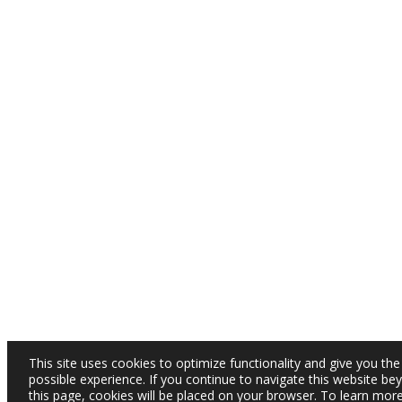
This site uses cookies to optimize functionality and give you the
possible experience. If you continue to navigate this website be
this page, cookies will be placed on your browser. To learn mor