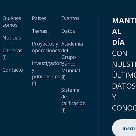
Quiénes
Países
Eventos
MANT
somos
AL
Temas
Datos
Noticias
DÍA
Proyectos y
Academia
Carreras
operaciones
del
CON
(i)
Grupo
NUEST
Investigación
Banco
Contacto
y
Mundial
ÚLTIM
publicaciones
(i)
(i)
DATOS
Sistema
Y
de
calificación
CONOC
(i)
Inscr