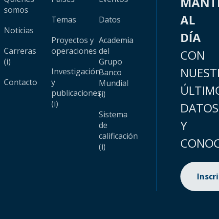
MANT
somos
AL
Temas
Datos
Noticias
DÍA
Proyectos y
Academia
Carreras
operaciones
del
CON
(i)
Grupo
NUEST
Investigación
Banco
Contacto
y
Mundial
ÚLTIM
publicaciones
(i)
(i)
DATOS
Sistema
Y
de
calificación
CONOC
(i)
Inscr