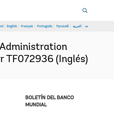
ñol
English
Français
Português
Русский
العربية
 Administration
r TF072936 (Inglés)
BOLETÍN DEL BANCO
MUNDIAL