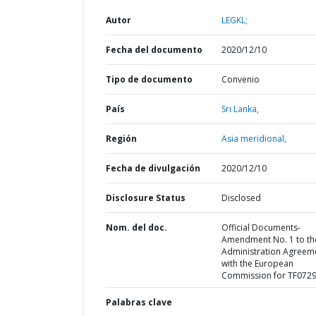
Autor
LEGKL;
Fecha del documento
2020/12/10
Tipo de documento
Convenio
País
Sri Lanka,
Región
Asia meridional,
Fecha de divulgación
2020/12/10
Disclosure Status
Disclosed
Nom. del doc.
Official Documents-
Amendment No. 1 to th
Administration Agreem
with the European
Commission for TF072
Palabras clave