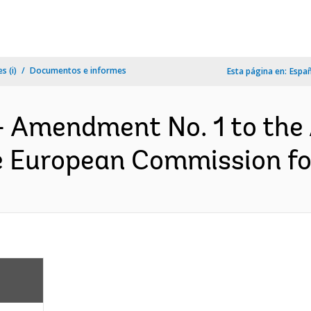
s (i)
Documentos e informes
Esta página en:
Espa
- Amendment No. 1 to the
 European Commission fo