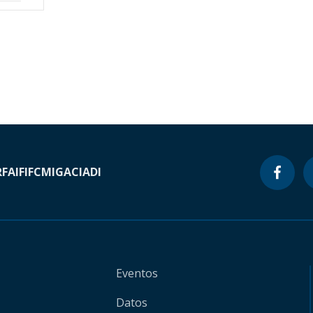
RF
AIF
IFC
MIGA
CIADI
Eventos
Datos