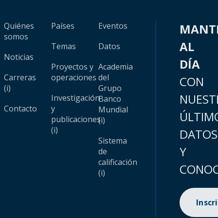
Quiénes
Países
Eventos
MANT
somos
AL
Temas
Datos
Noticias
DÍA
Proyectos y
Academia
Carreras
operaciones
del
CON
(i)
Grupo
NUEST
Investigación
Banco
Contacto
y
Mundial
ÚLTIM
publicaciones
(i)
(i)
DATOS
Sistema
Y
de
calificación
CONOC
(i)
Inscr