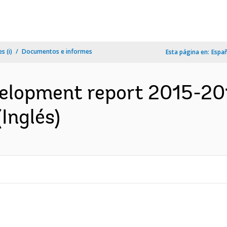
s (i)
Documentos e informes
Esta página en:
Espa
velopment report 2015-20
(Inglés)