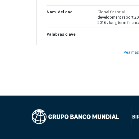
Nom. del doc.
Global financial
development report 20
2016 : long-term financ
Palabras clave
Vea más
BI