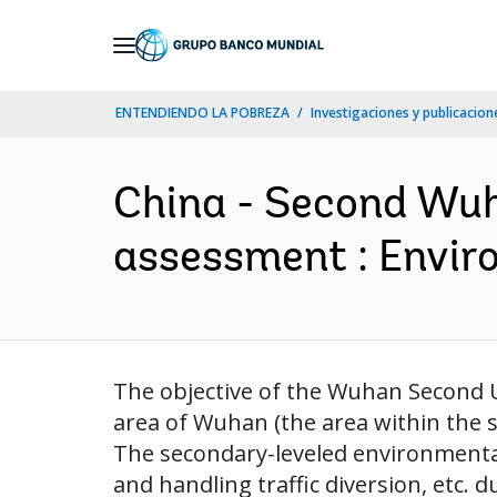
Skip
to
Main
ENTENDIENDO LA POBREZA
Investigaciones y publicacione
Navigation
China - Second Wuh
assessment : Envir
The objective of the Wuhan Second U
area of Wuhan (the area within the 
The secondary-leveled environmental
and handling traffic diversion, etc. 