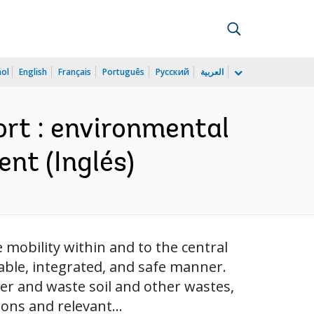
ñol
English
Français
Português
Русский
العربية
rt : environmental
nt (Inglés)
mobility within and to the central
able, integrated, and safe manner.
er and waste soil and other wastes,
ions and relevant...