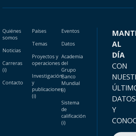
Quiénes
Países
Eventos
MANT
somos
AL
Temas
Datos
Noticias
DÍA
Proyectos y
Academia
Carreras
operaciones
del
CON
(i)
Grupo
NUEST
Investigación
Banco
Contacto
y
Mundial
ÚLTIM
publicaciones
(i)
(i)
DATOS
Sistema
Y
de
calificación
CONOC
(i)