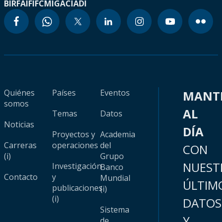
BIRF
AIF
IFC
MIGA
CIADI
Quiénes
Países
Eventos
MANT
somos
AL
Temas
Datos
Noticias
DÍA
Proyectos y
Academia
Carreras
operaciones
del
CON
(i)
Grupo
NUEST
Investigación
Banco
Contacto
y
Mundial
ÚLTIM
publicaciones
(i)
(i)
DATOS
Sistema
Y
de