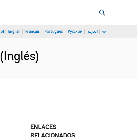
ñol
English
Français
Português
Русский
العربية
(Inglés)
ENLACES
RELACIONADOS