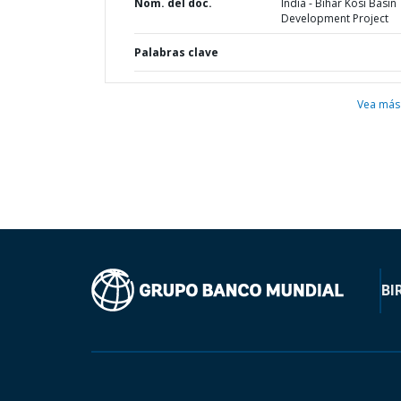
Nom. del doc.
India - Bihar Kosi Basin
Development Project
Palabras clave
Vea más
BI