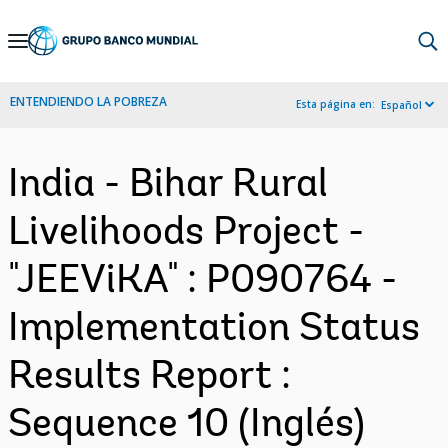
Skip
to
Main
ENTENDIENDO LA POBREZA
Esta página en:
Español
Navigation
India - Bihar Rural
Livelihoods Project -
"JEEViKA" : P090764 -
Implementation Status
Results Report :
Sequence 10 (Inglés)