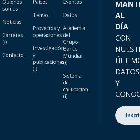
Quiénes
Países
Eventos
MANT
somos
AL
Temas
Datos
Noticias
DÍA
Proyectos y
Academia
Carreras
operaciones
del
CON
(i)
Grupo
NUEST
Investigación
Banco
Contacto
y
Mundial
ÚLTIM
publicaciones
(i)
(i)
DATOS
Sistema
Y
de
calificación
CONOC
(i)
Inscr