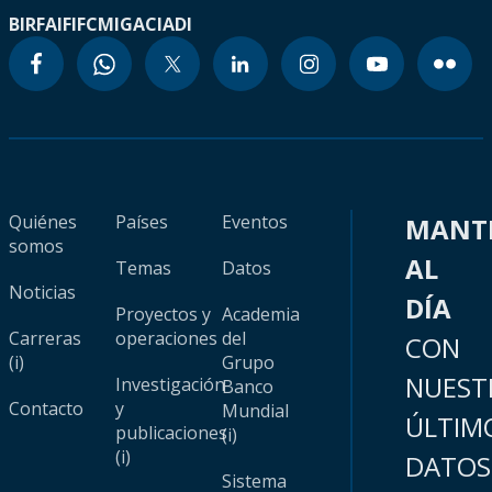
BIRF
AIF
IFC
MIGA
CIADI
Quiénes
Países
Eventos
MANT
somos
AL
Temas
Datos
Noticias
DÍA
Proyectos y
Academia
Carreras
operaciones
del
CON
(i)
Grupo
NUEST
Investigación
Banco
Contacto
y
Mundial
ÚLTIM
publicaciones
(i)
(i)
DATOS
Sistema