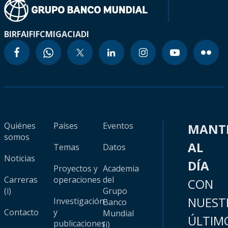
BIRF
AIF
IFC
MIGA
CIADI
Quiénes
Países
Eventos
MANT
somos
AL
Temas
Datos
Noticias
DÍA
Proyectos y
Academia
Carreras
operaciones
del
CON
(i)
Grupo
NUEST
Investigación
Banco
Contacto
y
Mundial
ÚLTIM
publicaciones
(i)