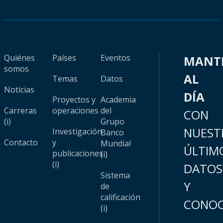
Quiénes
Países
Eventos
MANT
somos
AL
Temas
Datos
Noticias
DÍA
Proyectos y
Academia
Carreras
operaciones
del
CON
(i)
Grupo
NUEST
Investigación
Banco
Contacto
y
Mundial
ÚLTIM
publicaciones
(i)
(i)
DATOS
Sistema
Y
de
calificación
CONOC
(i)