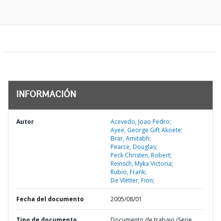
INFORMACIÓN
Autor
Acevedo, Joao Pedro;
Ayee, George Gift Akoete;
Brar, Amitabh;
Pearce, Douglas;
Peck Christen, Robert;
Reinsch, Myka Victoria;
Rubio, Frank;
De Vletter, Fion;
Fecha del documento
2005/08/01
Tipo de documento
Documento de trabajo (Serie