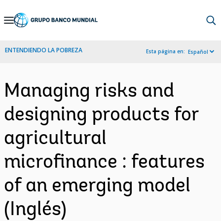
Skip
to
Main
ENTENDIENDO LA POBREZA
Esta página en:
Español
Navigation
Managing risks and
designing products for
agricultural
microfinance : features
of an emerging model
(Inglés)