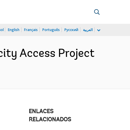
ñol
English
Français
Português
Русский
العربية
city Access Project
ENLACES
RELACIONADOS