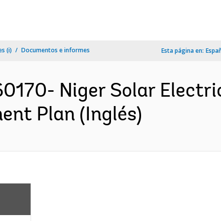
s (i)
Documentos e informes
Esta página en:
Espa
0170- Niger Solar Electri
nt Plan (Inglés)