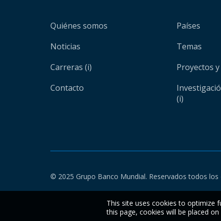
Quiénes somos
Países
Noticias
Temas
Carreras (i)
Proyectos y
Contacto
Investigaci
(i)
© 2025 Grupo Banco Mundial. Reservados todos los 
This site uses cookies to optimize f
this page, cookies will be placed o