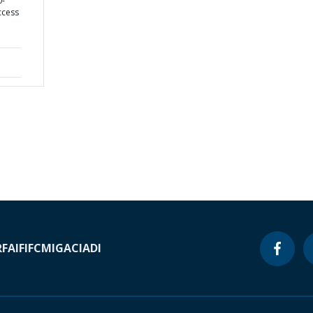
0-
Access
RF
AIF
IFC
MIGA
CIADI