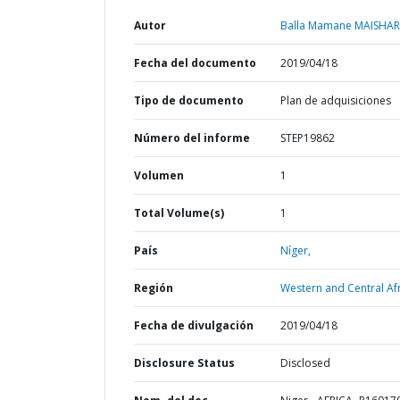
Autor
Balla Mamane MAISHA
Fecha del documento
2019/04/18
Tipo de documento
Plan de adquisiciones
Número del informe
STEP19862
Volumen
1
Total Volume(s)
1
País
Níger,
Región
Western and Central Afr
Fecha de divulgación
2019/04/18
Disclosure Status
Disclosed