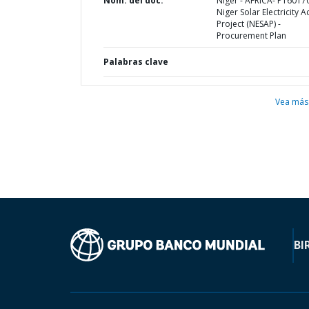
Nom. del doc.
Niger - AFRICA- P16017
Niger Solar Electricity 
Project (NESAP) -
Procurement Plan
Palabras clave
Vea más
BI