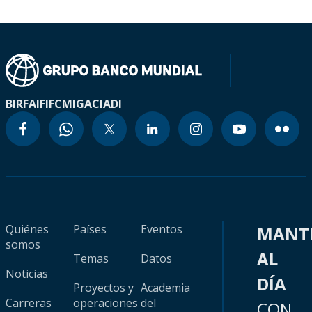
BIRF
AIF
IFC
MIGA
CIADI
Quiénes
Países
Eventos
MANT
somos
AL
Temas
Datos
Noticias
DÍA
Proyectos y
Academia
Carreras
operaciones
del
CON