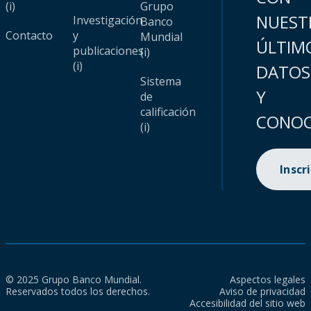
(i)
Grupo
NUEST
Investigación
Banco
Contacto
y
Mundial
ÚLTIM
publicaciones
(i)
(i)
DATOS
Sistema
Y
de
calificación
CONOC
(i)
Inscr
© 2025 Grupo Banco Mundial.
Aspectos legales
Reservados todos los derechos.
Aviso de privacidad
Accesibilidad del sitio web