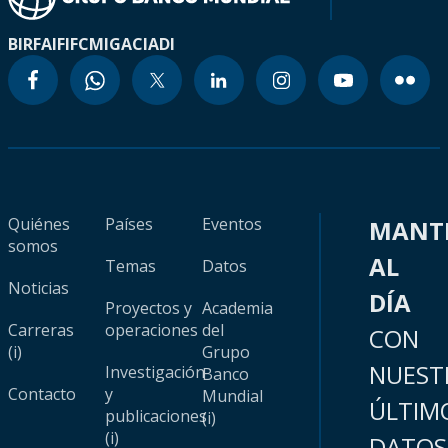
BIRF
AIF
IFC
MIGA
CIADI
Quiénes
Países
Eventos
MANT
somos
AL
Temas
Datos
Noticias
DÍA
Proyectos y
Academia
Carreras
operaciones
del
CON
(i)
Grupo
NUEST
Investigación
Banco
Contacto
y
Mundial
ÚLTIM
publicaciones
(i)
(i)
DATOS