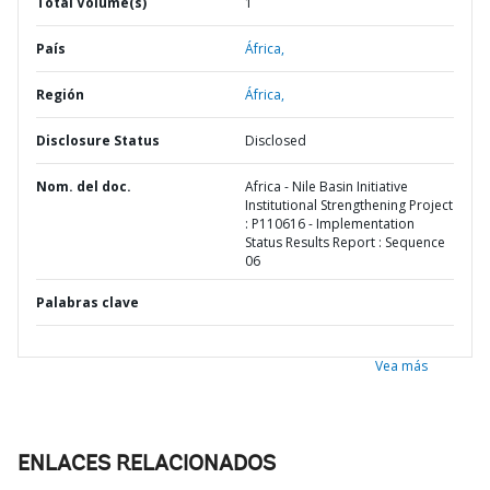
Total Volume(s)
1
País
África,
Región
África,
Disclosure Status
Disclosed
Nom. del doc.
Africa - Nile Basin Initiative
Institutional Strengthening Project
: P110616 - Implementation
Status Results Report : Sequence
06
Palabras clave
Vea más
ENLACES RELACIONADOS