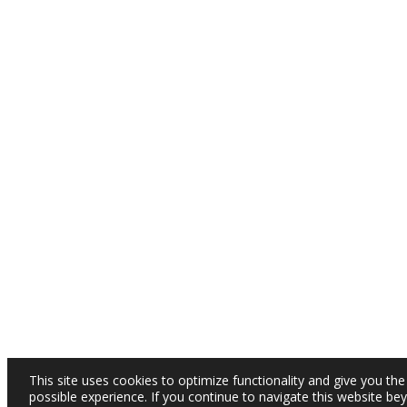
This site uses cookies to optimize functionality and give you the
possible experience. If you continue to navigate this website be