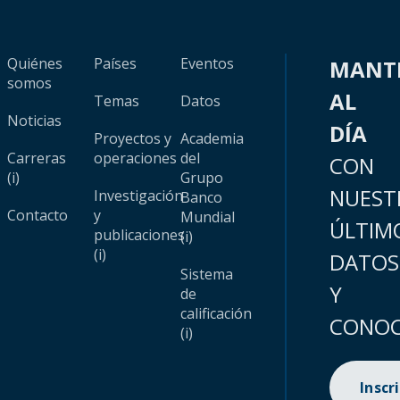
Quiénes
Países
Eventos
MANT
somos
AL
Temas
Datos
Noticias
DÍA
Proyectos y
Academia
Carreras
operaciones
del
CON
(i)
Grupo
NUEST
Investigación
Banco
Contacto
y
Mundial
ÚLTIM
publicaciones
(i)
(i)
DATOS
Sistema
Y
de
calificación
CONOC
(i)
Inscr