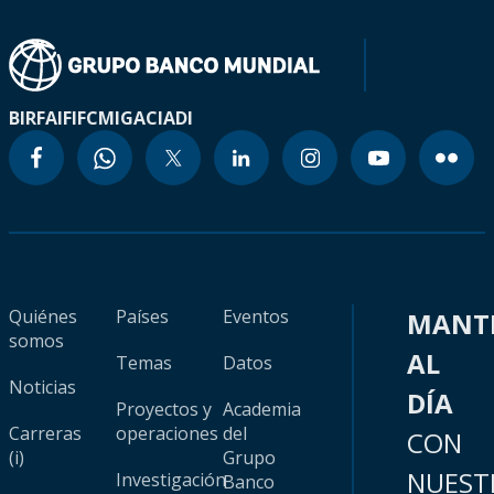
BIRF
AIF
IFC
MIGA
CIADI
Quiénes
Países
Eventos
MANT
somos
AL
Temas
Datos
Noticias
DÍA
Proyectos y
Academia
Carreras
operaciones
del
CON
(i)
Grupo
NUEST
Investigación
Banco