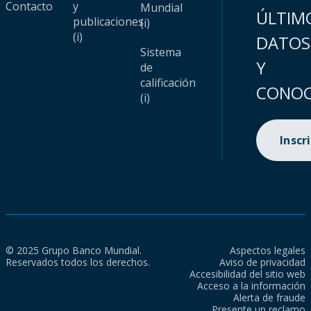
Contacto
y
Mundial
ÚLTIM
publicaciones
(i)
(i)
DATOS
Sistema
Y
de
calificación
CONOC
(i)
Inscr
© 2025 Grupo Banco Mundial.
Aspectos legales
Reservados todos los derechos.
Aviso de privacidad
Accesibilidad del sitio web
Acceso a la información
Alerta de fraude
Presente un reclamo