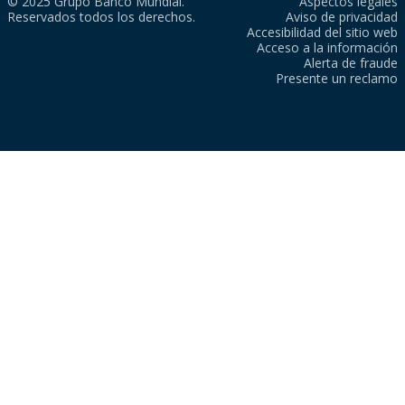
© 2025 Grupo Banco Mundial.
Aspectos legales
Reservados todos los derechos.
Aviso de privacidad
Accesibilidad del sitio web
Acceso a la información
Alerta de fraude
Presente un reclamo