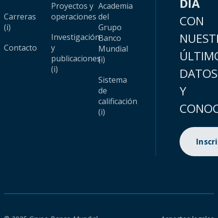
DÍA
Proyectos y
Academia
Carreras
operaciones
del
CON
(i)
Grupo
NUEST
Investigación
Banco
Contacto
y
Mundial
ÚLTIM
publicaciones
(i)
(i)
DATOS
Sistema
Y
de
calificación
CONOC
(i)
Inscr