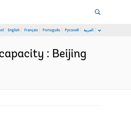
ñol
English
Français
Português
Русский
العربية
apacity : Beijing