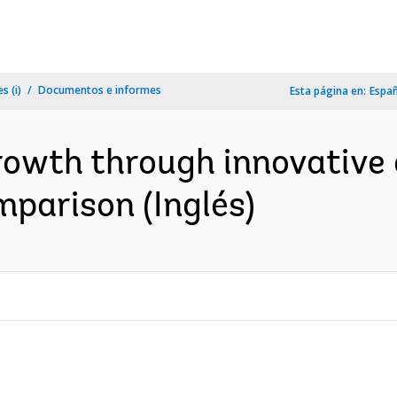
s (i)
Documentos e informes
Esta página en:
Espa
owth through innovative c
parison (Inglés)