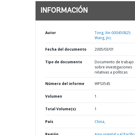
INFORMACIÓN
Autor
Tong, Xin-000450825;
Wang, Jici;
Fecha del documento
2005/03/01
Tipo de documento
Documento de trabajo
sobre investigaciones
relativas a políticas
Número del informe
WPS3545
Volumen
1
Total Volume(s)
1
País
China,
Región
Asia oriental y el Pacífic