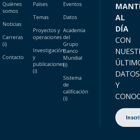
Quiénes
Países
Eventos
MANT
somos
AL
Temas
Datos
Noticias
DÍA
Proyectos y
Academia
Carreras
operaciones
del
CON
(i)
Grupo
NUEST
Investigación
Banco
Contacto
y
Mundial
ÚLTIM
publicaciones
(i)
(i)
DATOS
Sistema
Y
de
calificación
CONOC
(i)
Inscr