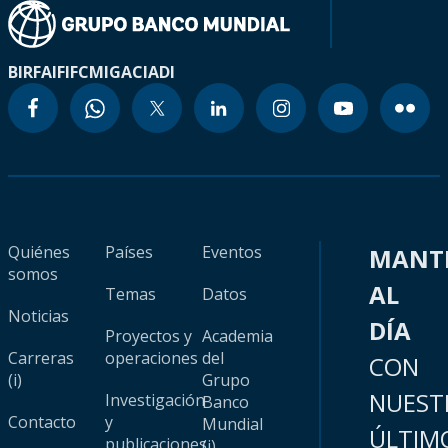
BIRF
AIF
IFC
MIGA
CIADI
Quiénes
Países
Eventos
MANT
somos
AL
Temas
Datos
Noticias
DÍA
Proyectos y
Academia
Carreras
operaciones
del
CON
(i)
Grupo
NUEST
Investigación
Banco
Contacto
y
Mundial
ÚLTIM
publicaciones
(i)