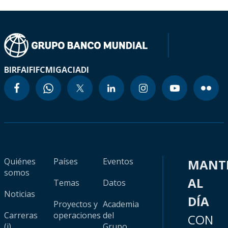
BIRF
AIF
IFC
MIGA
CIADI
Quiénes
Países
Eventos
MANT
somos
AL
Temas
Datos
Noticias
DÍA
Proyectos y
Academia
Carreras
operaciones
del
CON
(i)
Grupo