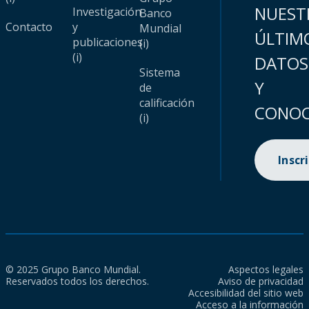
NUEST
Investigación
Banco
Contacto
y
Mundial
ÚLTIM
publicaciones
(i)
(i)
DATOS
Sistema
Y
de
calificación
CONOC
(i)
Inscr
© 2025 Grupo Banco Mundial.
Aspectos legales
Reservados todos los derechos.
Aviso de privacidad
Accesibilidad del sitio web
Acceso a la información