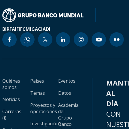
BIRF
AIF
IFC
MIGA
CIADI
Quiénes
Países
Eventos
MANT
somos
AL
Temas
Datos
Noticias
DÍA
Proyectos y
Academia
Carreras
operaciones
del
CON
(i)
Grupo
NUEST
Investigación
Banco