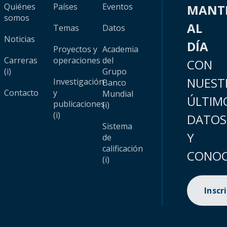
Quiénes
Países
Eventos
MANT
somos
AL
Temas
Datos
Noticias
DÍA
Proyectos y
Academia
Carreras
operaciones
del
CON
(i)
Grupo
NUEST
Investigación
Banco
Contacto
y
Mundial
ÚLTIM
publicaciones
(i)
(i)
DATOS
Sistema
Y
de
calificación
CONOC
(i)
Inscr