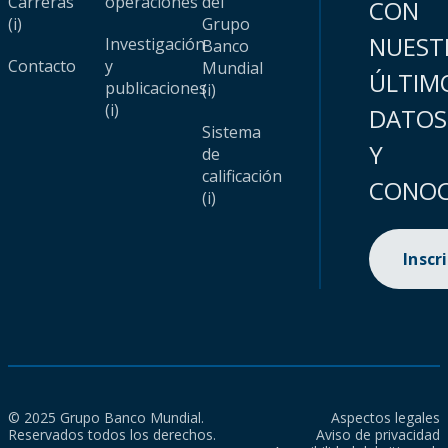
Carreras
operaciones
del
CON
(i)
Grupo
NUEST
Investigación
Banco
Contacto
y
Mundial
ÚLTIM
publicaciones
(i)
(i)
DATOS
Sistema
Y
de
calificación
CONOC
(i)
Inscr
© 2025 Grupo Banco Mundial.
Aspectos legales
Reservados todos los derechos.
Aviso de privacidad