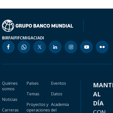
BIRF
AIF
IFC
MIGA
CIADI
Quiénes
Países
Eventos
MANT
somos
AL
Temas
Datos
Noticias
DÍA
Proyectos y
Academia
Carreras
operaciones
del
CON