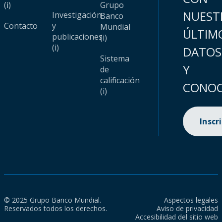
(i)
Grupo
NUEST
Investigación
Banco
Contacto
y
Mundial
ÚLTIM
publicaciones
(i)
(i)
DATOS
Sistema
Y
de
calificación
CONOC
(i)
Inscr
© 2025 Grupo Banco Mundial.
Aspectos legales
Reservados todos los derechos.
Aviso de privacidad
Accesibilidad del sitio web