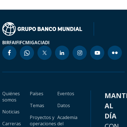
BIRF
AIF
IFC
MIGA
CIADI
Quiénes
Países
Eventos
MANT
somos
AL
Temas
Datos
Noticias
DÍA
Proyectos y
Academia
Carreras
operaciones
del
CON