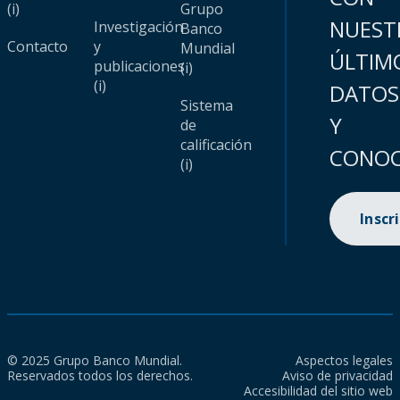
(i)
Grupo
NUEST
Investigación
Banco
Contacto
y
Mundial
ÚLTIM
publicaciones
(i)
(i)
DATOS
Sistema
Y
de
calificación
CONOC
(i)
Inscr
© 2025 Grupo Banco Mundial.
Aspectos legales
Reservados todos los derechos.
Aviso de privacidad
Accesibilidad del sitio web