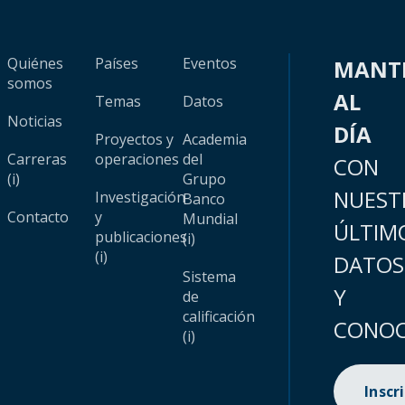
Quiénes
Países
Eventos
MANT
somos
AL
Temas
Datos
Noticias
DÍA
Proyectos y
Academia
Carreras
operaciones
del
CON
(i)
Grupo
NUEST
Investigación
Banco
Contacto
y
Mundial
ÚLTIM
publicaciones
(i)
(i)
DATOS
Sistema
Y
de
calificación
CONOC
(i)
Inscr