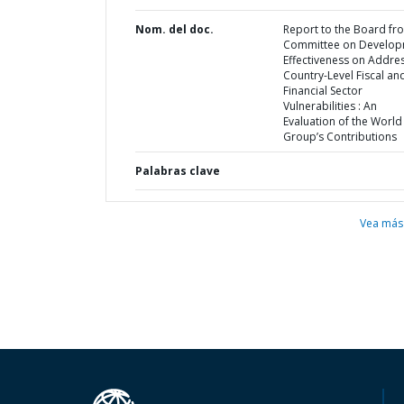
Nom. del doc.
Report to the Board fr
Committee on Develo
Effectiveness on Addre
Country-Level Fiscal an
Financial Sector
Vulnerabilities : An
Evaluation of the World
Group’s Contributions
Palabras clave
Vea más