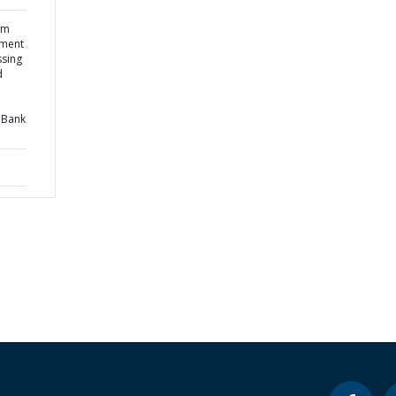
om
pment
ssing
d
 Bank