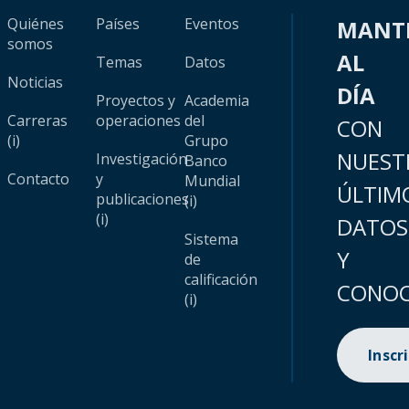
Quiénes
Países
Eventos
MANT
somos
AL
Temas
Datos
Noticias
DÍA
Proyectos y
Academia
Carreras
operaciones
del
CON
(i)
Grupo
NUEST
Investigación
Banco
Contacto
y
Mundial
ÚLTIM
publicaciones
(i)
(i)
DATOS
Sistema
Y
de
calificación
CONOC
(i)
Inscr