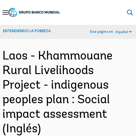
Skip
to
Main
ENTENDIENDO LA POBREZA
Esta página en:
Español
Navigation
Laos - Khammouane
Rural Livelihoods
Project - indigenous
peoples plan : Social
impact assessment
(Inglés)