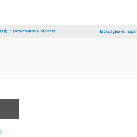
s (i)
Documentos e informes
Esta página en:
Espa
;