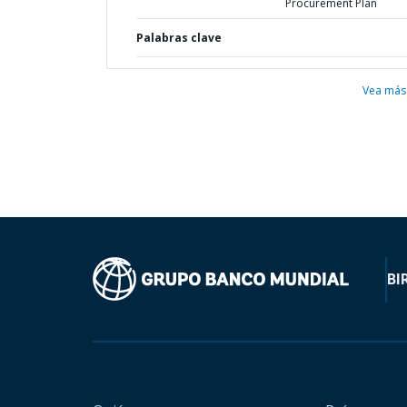
Procurement Plan
Palabras clave
Vea más
BI