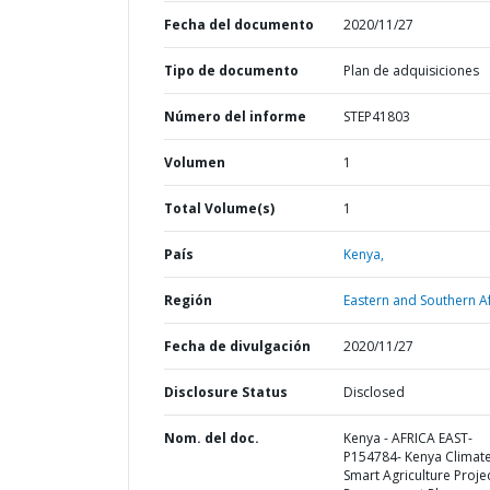
Fecha del documento
2020/11/27
Tipo de documento
Plan de adquisiciones
Número del informe
STEP41803
Volumen
1
Total Volume(s)
1
País
Kenya,
Región
Eastern and Southern Af
Fecha de divulgación
2020/11/27
Disclosure Status
Disclosed
Nom. del doc.
Kenya - AFRICA EAST-
P154784- Kenya Climat
Smart Agriculture Projec