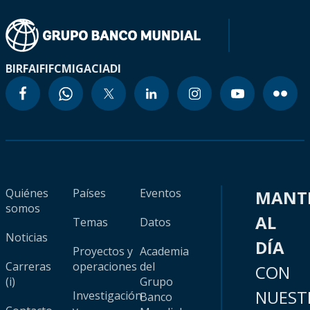
BIRF
AIF
IFC
MIGA
CIADI
Quiénes
Países
Eventos
MANT
somos
AL
Temas
Datos
Noticias
DÍA
Proyectos y
Academia
Carreras
operaciones
del
CON
(i)
Grupo
NUEST
Investigación
Banco