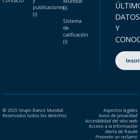
Contacto
y
Mundial
ÚLTIM
publicaciones
(i)
(i)
DATOS
Sistema
Y
de
calificación
CONOC
(i)
Inscr
© 2025 Grupo Banco Mundial.
Aspectos legales
Reservados todos los derechos.
Aviso de privacidad
Accesibilidad del sitio web
Acceso a la información
Alerta de fraude
Presente un reclamo