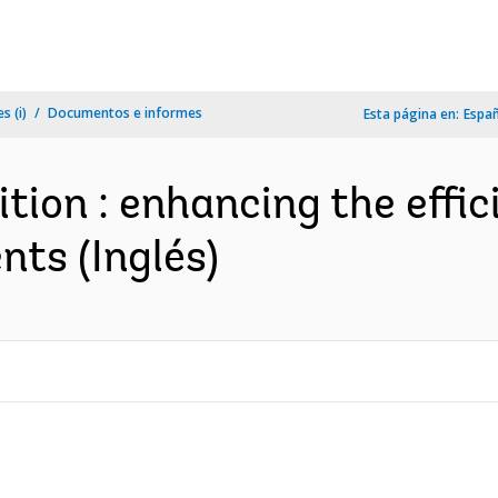
s (i)
Documentos e informes
Esta página en:
Espa
tion : enhancing the effic
ts (Inglés)