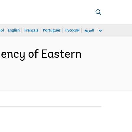
ñol
English
Français
Português
Русский
العربية
iency of Eastern