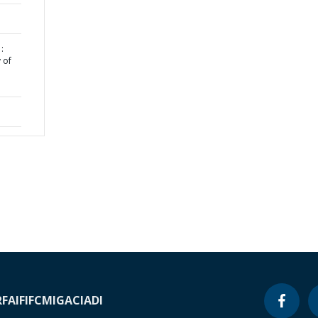
:
 of
RF
AIF
IFC
MIGA
CIADI