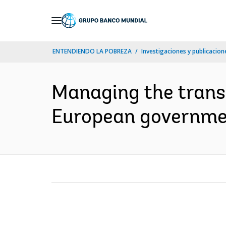
Skip
to
Main
ENTENDIENDO LA POBREZA
Investigaciones y publicacione
Navigation
Managing the transi
European governmen