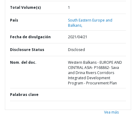
Total Volume(s)
1
País
South Eastern Europe and
Balkans,
Fecha de divulgación
2021/04/21
Disclosure Status
Disclosed
Nom. del doc.
Western Balkans - EUROPE AND
CENTRAL ASIA- P168862- Sava
and Drina Rivers Corridors
Integrated Development
Program - Procurement Plan
Palabras clave
Vea más