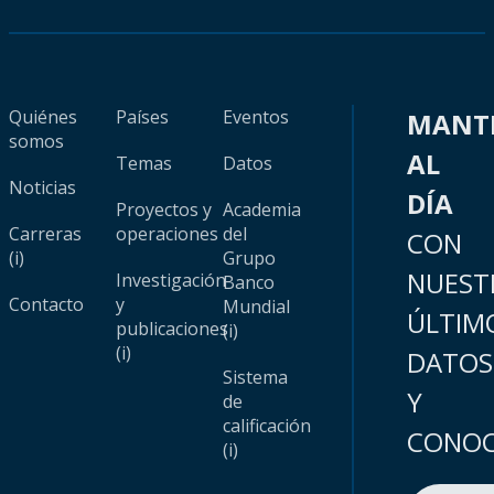
Quiénes
Países
Eventos
MANT
somos
AL
Temas
Datos
Noticias
DÍA
Proyectos y
Academia
Carreras
operaciones
del
CON
(i)
Grupo
NUEST
Investigación
Banco
Contacto
y
Mundial
ÚLTIM
publicaciones
(i)
(i)
DATOS
Sistema
Y
de
calificación
CONOC
(i)