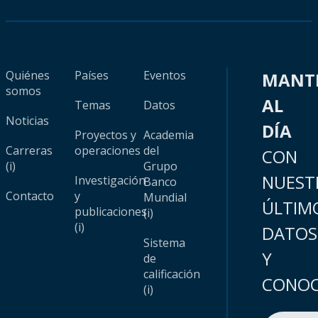
Quiénes
Países
Eventos
MANT
somos
AL
Temas
Datos
Noticias
DÍA
Proyectos y
Academia
Carreras
operaciones
del
CON
(i)
Grupo
NUEST
Investigación
Banco
Contacto
y
Mundial
ÚLTIM
publicaciones
(i)
(i)
DATOS
Sistema
Y
de
calificación
CONOC
(i)