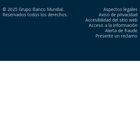
© 2025 Grupo Banco Mundial.
Aspectos legales
Reservados todos los derechos.
Aviso de privacidad
Accesibilidad del sitio web
Acceso a la información
Alerta de fraude
Presente un reclamo