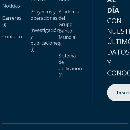
Noticias
DÍA
Proyectos y
Academia
Carreras
operaciones
del
CON
(i)
Grupo
NUEST
Investigación
Banco
Contacto
y
Mundial
ÚLTIM
publicaciones
(i)
(i)
DATOS
Sistema
Y
de
calificación
CONOC
(i)
Inscr