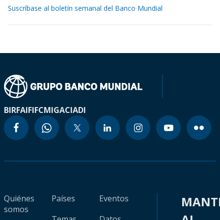
Suscríbase al boletín semanal del Banco Mundial
BIRF
AIF
IFC
MIGA
CIADI
Quiénes
Países
Eventos
MANT
somos
AL
Temas
Datos