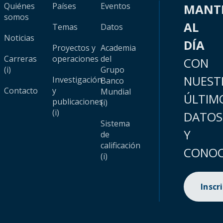
Quiénes
Países
Eventos
MANT
somos
AL
Temas
Datos
Noticias
DÍA
Proyectos y
Academia
Carreras
operaciones
del
CON
(i)
Grupo
NUEST
Investigación
Banco
Contacto
y
Mundial
ÚLTIM
publicaciones
(i)
(i)
DATOS
Sistema
Y
de
calificación
CONOC
(i)
Inscr