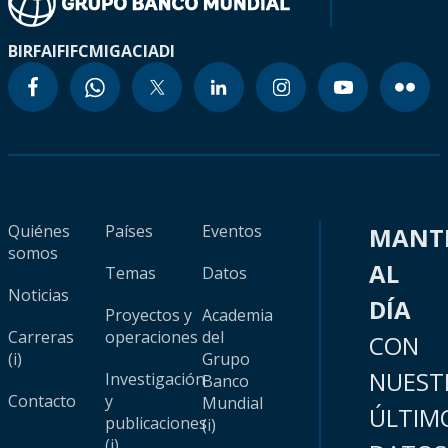
BIRF
AIF
IFC
MIGA
CIADI
Quiénes
Países
Eventos
MANT
somos
AL
Temas
Datos
Noticias
DÍA
Proyectos y
Academia
Carreras
operaciones
del
CON
(i)
Grupo
NUEST
Investigación
Banco
Contacto
y
Mundial
ÚLTIM
publicaciones
(i)
(i)