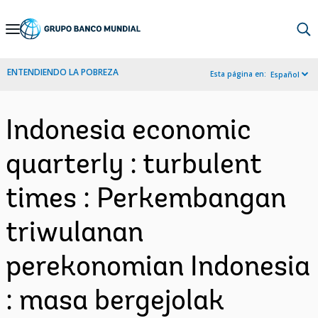
Skip
to
Main
ENTENDIENDO LA POBREZA
Esta página en:
Español
Navigation
Indonesia economic
quarterly : turbulent
times : Perkembangan
triwulanan
perekonomian Indonesia
: masa bergejolak