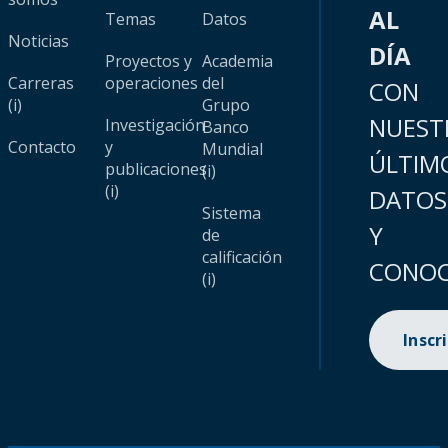
AL
Temas
Datos
Noticias
DÍA
Proyectos y
Academia
Carreras
operaciones
del
CON
(i)
Grupo
NUEST
Investigación
Banco
Contacto
y
Mundial
ÚLTIM
publicaciones
(i)
(i)
DATOS
Sistema
Y
de
calificación
CONOC
(i)
Inscr