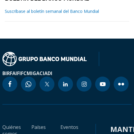
Suscríbase al boletín semanal del Banco Mundial
BIRF
AIF
IFC
MIGA
CIADI
Quiénes
Países
Eventos
MANT
somos