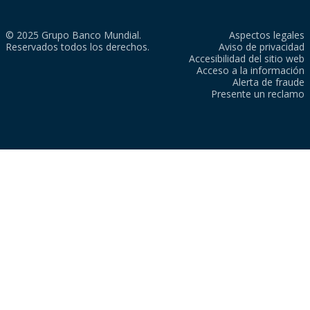
© 2025 Grupo Banco Mundial.
Aspectos legales
Reservados todos los derechos.
Aviso de privacidad
Accesibilidad del sitio web
Acceso a la información
Alerta de fraude
Presente un reclamo