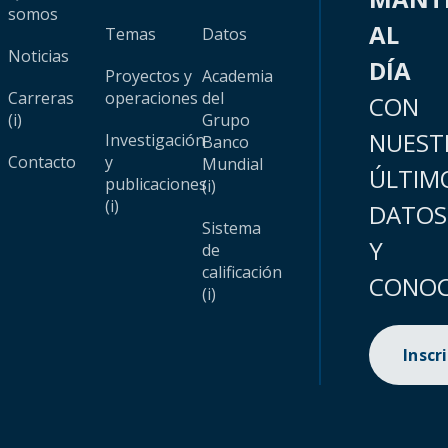
somos
AL
Temas
Datos
Noticias
DÍA
Proyectos y
Academia
Carreras
operaciones
del
CON
(i)
Grupo
NUEST
Investigación
Banco
Contacto
y
Mundial
ÚLTIM
publicaciones
(i)
(i)
DATOS
Sistema
Y
de
calificación
CONOC
(i)
Inscr