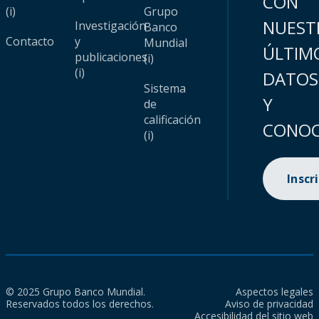
CON
(i)
Grupo
NUEST
Investigación
Banco
Contacto
y
Mundial
ÚLTIM
publicaciones
(i)
(i)
DATOS
Sistema
Y
de
calificación
CONOC
(i)
Inscr
© 2025 Grupo Banco Mundial.
Aspectos legales
Reservados todos los derechos.
Aviso de privacidad
Accesibilidad del sitio web