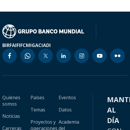
BIRF
AIF
IFC
MIGA
CIADI
Quiénes
Países
Eventos
MANT
somos
AL
Temas
Datos
Noticias
DÍA
Proyectos y
Academia
Carreras
operaciones
del