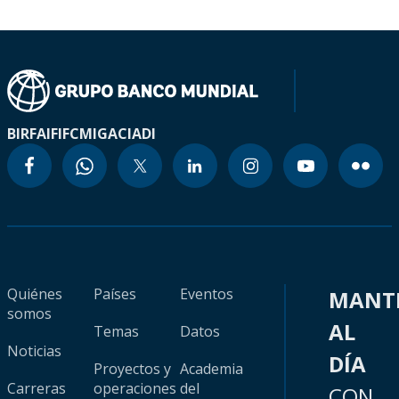
BIRF
AIF
IFC
MIGA
CIADI
Quiénes
Países
Eventos
MANT
somos
AL
Temas
Datos
Noticias
DÍA
Proyectos y
Academia
Carreras
operaciones
del
CON