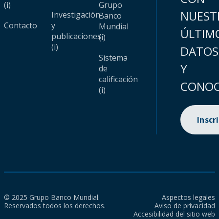
(i)
Grupo
NUEST
Investigación
Banco
Contacto
y
Mundial
ÚLTIM
publicaciones
(i)
(i)
DATOS
Sistema
Y
de
calificación
CONOC
(i)
Inscr
© 2025 Grupo Banco Mundial.
Aspectos legales
Reservados todos los derechos.
Aviso de privacidad
Accesibilidad del sitio web