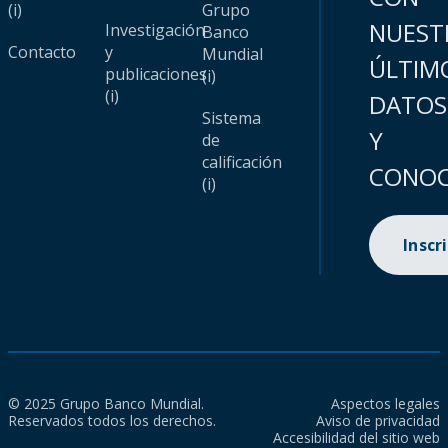
(i)
Grupo
NUEST
Investigación
Banco
Contacto
y
Mundial
ÚLTIM
publicaciones
(i)
(i)
DATOS
Sistema
Y
de
calificación
CONOC
(i)
Inscr
© 2025 Grupo Banco Mundial.
Aspectos legales
Reservados todos los derechos.
Aviso de privacidad
Accesibilidad del sitio web