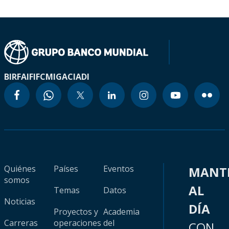
BIRF
AIF
IFC
MIGA
CIADI
Quiénes
Países
Eventos
MANT
somos
AL
Temas
Datos
Noticias
DÍA
Proyectos y
Academia
Carreras
operaciones
del
CON