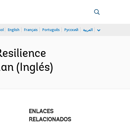
ñol
English
Français
Português
Русский
العربية
esilience
an (Inglés)
ENLACES
RELACIONADOS