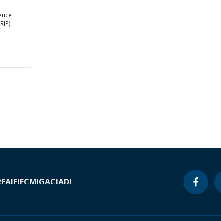
ience
IP) -
RF
AIF
IFC
MIGA
CIADI