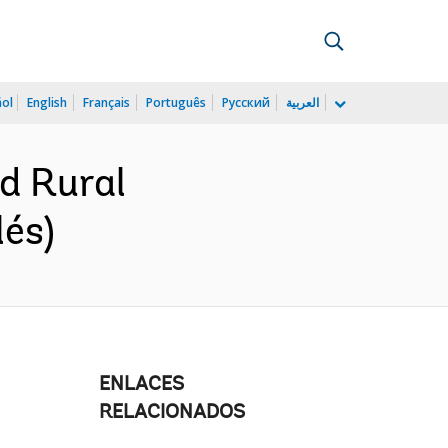
ñol
English
Français
Português
Русский
العربية
d Rural
lés)
ENLACES
RELACIONADOS