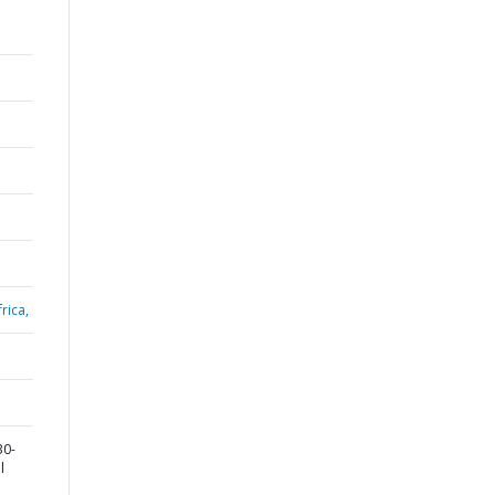
rica,
30-
l