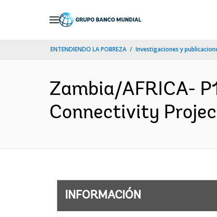
Skip
to
Main
ENTENDIENDO LA POBREZA
Investigaciones y publicacione
Navigation
Zambia/AFRICA- P1
Connectivity Projec
INFORMACIÓN