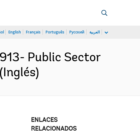
ñol
English
Français
Português
Русский
العربية
3- Public Sector
(Inglés)
ENLACES
RELACIONADOS