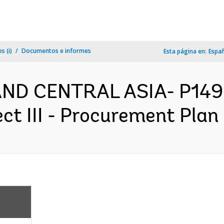
s (i)
Documentos e informes
Esta página en:
Espa
D CENTRAL ASIA- P14991
ct III - Procurement Plan 