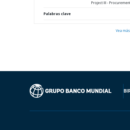
Project III - Procuremen
Palabras clave
Vea más
BI