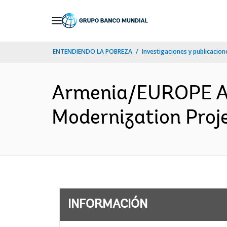
Skip
to
Main
ENTENDIENDO LA POBREZA
Investigaciones y publicacione
Navigation
Armenia/EUROPE AN
Modernization Proje
INFORMACIÓN