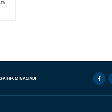
t Plan
RF
AIF
IFC
MIGA
CIADI